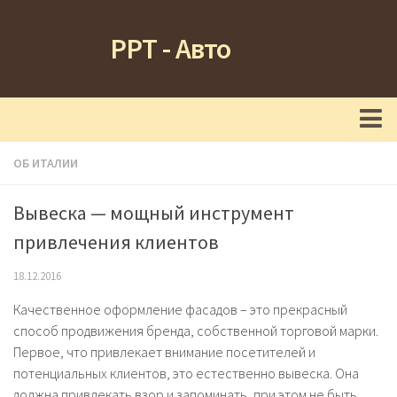
РРТ - Авто
Главная
ОБ ИТАЛИИ
Новости
Вывеска — мощный инструмент
Туризм
привлечения клиентов
Футбол
18.12.2016
Кухня
Качественное оформление фасадов – это прекрасный
Об Италии
способ продвижения бренда, собственной торговой марки.
Первое, что привлекает внимание посетителей и
потенциальных клиентов, это естественно вывеска. Она
должна привлекать взор и запоминать, при этом не быть