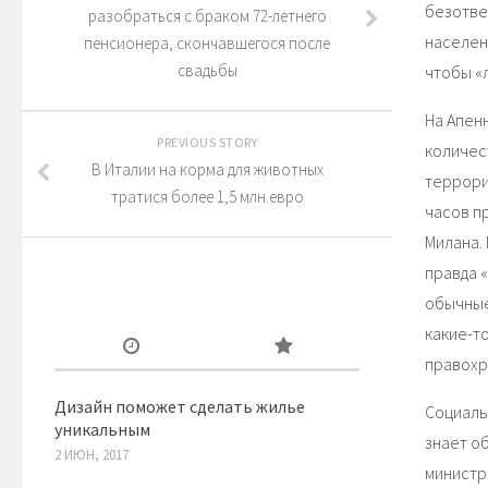
безотве
разобраться с браком 72-летнего
населен
пенсионера, скончавшегося после
свадьбы
чтобы «
На Апен
PREVIOUS STORY
количес
В Италии на корма для животных
террори
тратися более 1,5 млн.евро
часов п
Милана.
правда 
обычные
какие-т
правохр
Дизайн поможет сделать жилье
Социаль
уникальным
знает о
2 ИЮН, 2017
министр