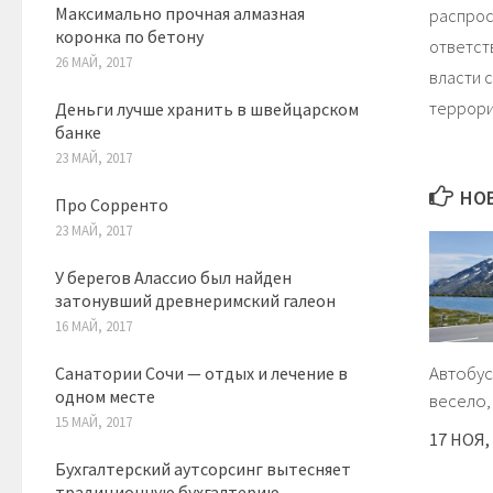
Максимально прочная алмазная
распрос
коронка по бетону
ответст
26 МАЙ, 2017
власти 
террори
Деньги лучше хранить в швейцарском
банке
23 МАЙ, 2017
НОВ
Про Сорренто
23 МАЙ, 2017
У берегов Алассио был найден
затонувший древнеримский галеон
16 МАЙ, 2017
Автобус
Санатории Сочи — отдых и лечение в
одном месте
весело
15 МАЙ, 2017
17 НОЯ,
Бухгалтерский аутсорсинг вытесняет
традиционную бухгалтерию