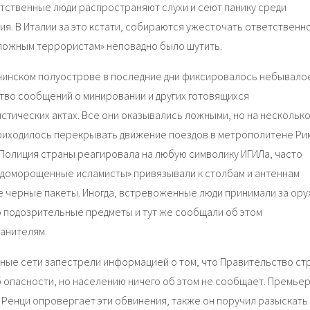
тственные люди распространяют слухи и сеют панику среди
ия. В Италии за это кстати, собираются ужесточать ответственн
ложным террористам» неповадно было шутить.
нинском полуострове в последние дни фиксировалось небывало
тво сообщений о минировании и других готовящихся
стических актах. Все они оказывались ложными, но на нескольк
риходилось перекрывать движение поездов в метрополитене Ри
 Полиция страны реагировала на любую символику ИГИЛа, часто
«доморощенные исламисты» привязывали к столбам и антеннам
 черные пакеты. Иногда, встревоженные люди принимали за ор
о подозрительные предметы и тут же сообщали об этом
анителям.
ные сети запестрели информацией о том, что Правительство ст
б опасности, но населению ничего об этом не сообщает. Премьер
 Ренци опровергает эти обвинения, также он поручил разыскать