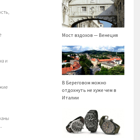
ость,
е
Мост вздохов — Венеция
о
ма и
В Береговом можно
ужие
отдохнуть не хуже чем в
Италии
раны
-