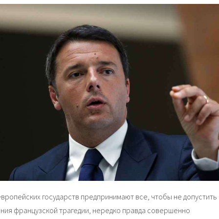
европейских государств предпринимают все, чтобы не допустить
ния французской трагедии, нередко правда совершенно