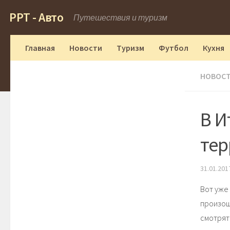
РРТ - Авто
Путешествия и туризм
Главная
Новости
Туризм
Футбол
Кухня
НОВОС
В И
тер
31.01.201
Вот уже
произош
смотрят