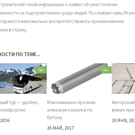
транителей такой информации и заявил об ужесточении
венности за подогрев паники среди людей. По словам главы Итали
стараются максимально воспрепятствовать проникновению
зма в страну.
ОСТИ ПО ТЕМЕ...
0
0
ный тур — удобно,
Максимально прочная
Авторский
, комфортно
алмазная коронка по
важен при
бетону
 2016
10 ЯНВ, 20
26 МАЙ, 2017