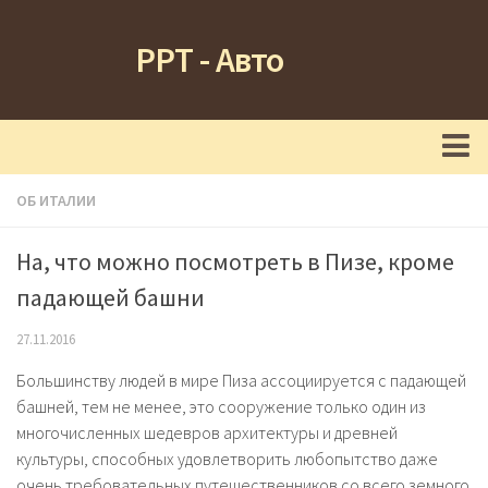
РРТ - Авто
Главная
ОБ ИТАЛИИ
Новости
На, что можно посмотреть в Пизе, кроме
Туризм
падающей башни
Футбол
27.11.2016
Кухня
Большинству людей в мире Пиза ассоциируется с падающей
Об Италии
башней, тем не менее, это сооружение только один из
многочисленных шедевров архитектуры и древней
культуры
, способных удовлетворить любопытство даже
очень требовательных путешественников со всего земного