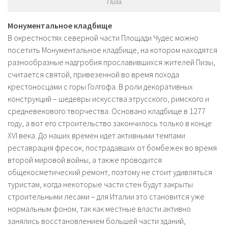
Пиза
Монументальное кладбище
В окрестностях северной части Площади Чудес можно
посетить Монументальное кладбище, на котором находятся
разнообразные надгробия прославившихся жителей Пизы,
считается святой, привезенной во время похода
крестоносцами с горы Голгофа. В роли декоративных
конструкций – шедевры искусства этрусского, римского и
средневекового творчества. Основано кладбище в 1277
году, а вот его строительство закончилось только в конце
XVI века. До наших времен идет активными темпами
реставрация фресок, пострадавших от бомбежек во время
второй мировой войны, а также проводится
общекосметический ремонт, поэтому не стоит удивляться
туристам, когда некоторые части стен будут закрыты
строительными лесами – для Италии это становится уже
нормальным фоном, так как местные власти активно
занялись восстановлением большей части зданий,