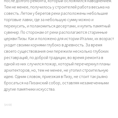
после долгого ремонта, который осложнился наводнением.
Тем не менее, получилось у строителей работа весьма на
совесть. Летом у берегов реки расположены небольшие
торговые лавки, где за небольшую сумму можно и
перекусить, и полакомиться десертами, и купить памятный
сувенир. По сторонам от реки располагаются старинные
церкви Пизы. Как и положено для истории Италии, их возраст
уходит своими корнями глубоко в древность. За время
своего существования они пережили несколько глубоких
реставраций, по доброй традиции, во время ремонта в
одной из них случился пожар, который перечеркнул планы
архитекторов, но, тем не менее, не утопил строительную
идею. Одним словом, приезжая в Пизу, не стоит так рьяно
бросаться на Пизанский собор, оставляя незамеченными
другие памятники искусства.
SHARE