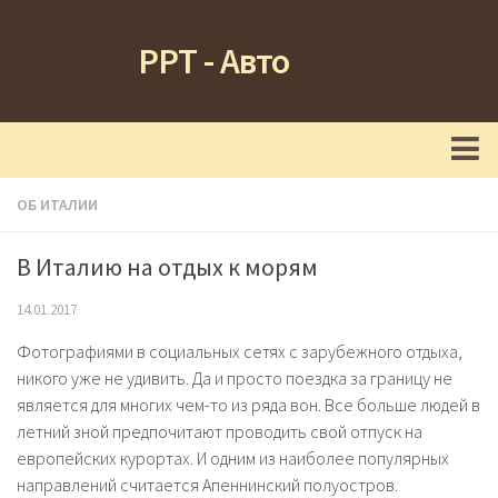
РРТ - Авто
Главная
ОБ ИТАЛИИ
Новости
В Италию на отдых к морям
Туризм
14.01.2017
Футбол
Фотографиями в социальных сетях с зарубежного отдыха,
Кухня
никого уже не удивить. Да и просто поездка за границу не
является для многих чем-то из ряда вон. Все больше людей в
Об Италии
летний зной предпочитают проводить свой отпуск на
европейских курортах. И одним из наиболее популярных
направлений считается Апеннинский полуостров.